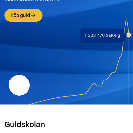
Köp guld
1 303 470
SEK/kg
👋🏻
Guldskolan