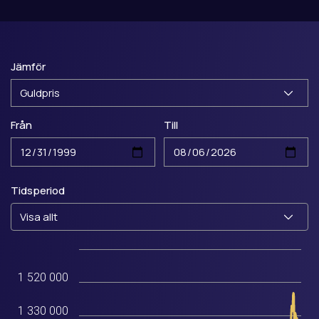
Jämför
Från
Till
Tidsperiod
010
1 520 000
1 330 000