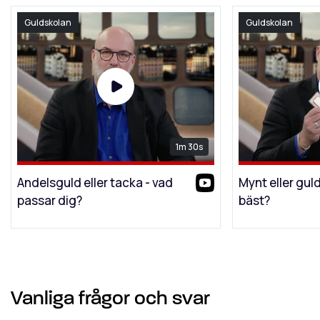
Guldskolan
Guldskolan
1m 30s
Andelsguld eller tacka - vad
Mynt eller gul
passar dig?
bäst?
Vanliga frågor och svar