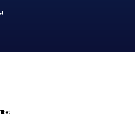
ig
ilket