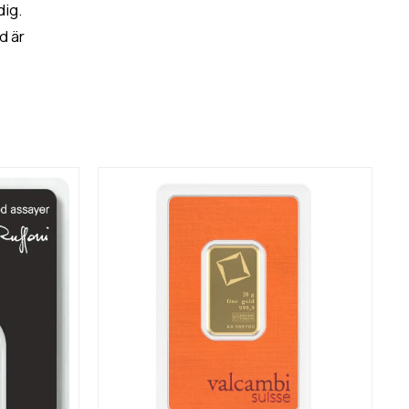
dig.
d är