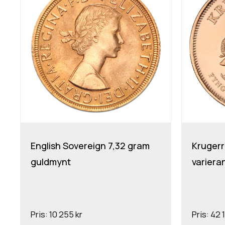
English Sovereign 7,32 gram
Krugerr
guldmynt
variera
Pris:
10 255 kr
Pris:
42 1