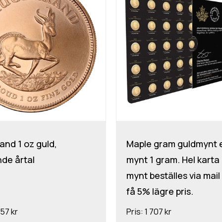
and 1 oz guld,
Maple gram guldmynt 
nde årtal
mynt 1 gram. Hel karta
mynt beställes via mail 
få 5% lägre pris.
57 kr
Pris:
1 707 kr