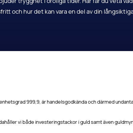
juder trygghet i oroliga tider. Här får du veta vad
ritt och hur det kan vara en del av din långsiktig
a renhetsgrad 999,9, är handelsgodkända och därmed undant
ndahåller vi både investeringstackor i guld samt även guldmy