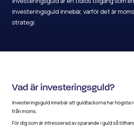
Investeringsguld är en tidlös tillgång som erb
investeringsguld innebär, varför det är moms­f
strategi.
Vad är investeringsguld?
Investeringsguld innebär att guldtackorna har högst
från moms.
För dig som är intresserad av sparande i guld så tillha