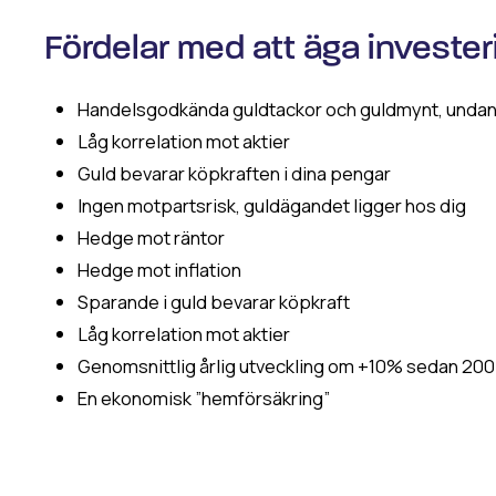
Fördelar med att äga investe
Handelsgodkända guldtackor och guldmynt, unda
Låg korrelation mot aktier
Guld bevarar köpkraften i dina pengar
Ingen motpartsrisk, guldägandet ligger hos dig
Hedge mot räntor
Hedge mot inflation
Sparande i guld bevarar köpkraft
Låg korrelation mot aktier
Genomsnittlig årlig utveckling om +10% sedan 20
En ekonomisk ”hemförsäkring”