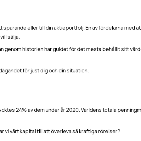
sparande eller till din aktieportfölj. En av fördelarna med at
vill sälja.
tan genom historien har guldet för det mesta behållit sitt vär
ägandet för just dig och din situation.
å trycktes 24% av dem under år 2020. Världens totala pennin
i vårt kapital till att överleva så kraftiga rörelser?