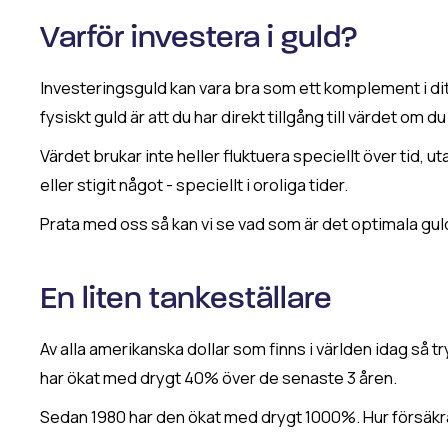
Varför investera i guld?
Investeringsguld kan vara bra som ett komplement i ditt 
fysiskt guld är att du har direkt tillgång till värdet om du 
Värdet brukar inte heller fluktuera speciellt över tid, u
eller stigit något - speciellt i oroliga tider.
Prata med oss så kan vi se vad som är det optimala guld
En liten tankeställare
Av alla amerikanska dollar som finns i världen idag s
har ökat med drygt 40% över de senaste 3 åren.
Sedan 1980 har den ökat med drygt 1000%. Hur försäkrar v