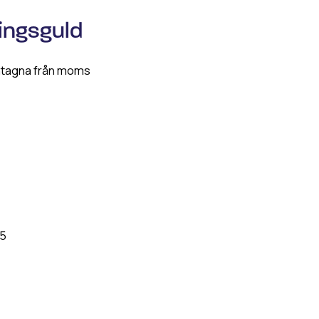
ringsguld
ntagna från moms
05