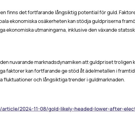
n finns det fortfarande långsiktig potential för guld. Fakt
obala ekonomiska osäkerheten kan stödja guldpriserna framö
ktiga ekonomiska utmaningarna, inklusive den växande statssk
 den nuvarande marknadsdynamiken att guldpriset troligen k
tiga faktorer kan fortfarande ge stöd åt ädelmetallen i framt
a fluktuationer och långsiktiga trender i guldmarknaden.
article/2024-11-08/gold-likely-headed-lower-after-elect