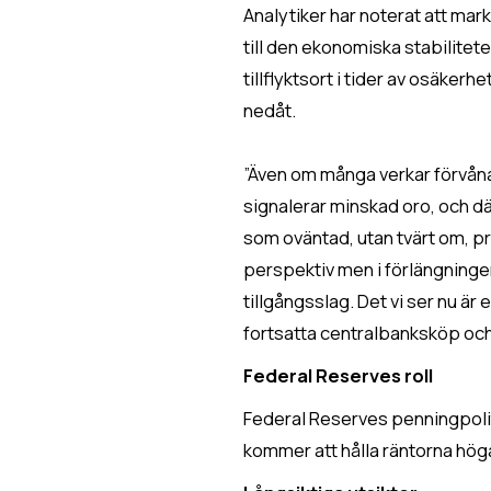
Analytiker har noterat att ma
till den ekonomiska stabiliteten
tillflyktsort i tider av osäker
nedåt.
”Även om många verkar förvånad
signalerar minskad oro, och där
som oväntad, utan tvärt om, pre
perspektiv men i förlängningen
tillgångsslag. Det vi ser nu ä
fortsatta centralbanksköp och
Federal Reserves roll
Federal Reserves penningpoliti
kommer att hålla räntorna höga