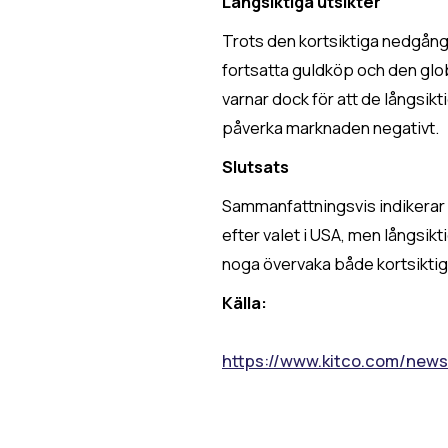
Långsiktiga utsikter
Trots den kortsiktiga nedgånge
fortsatta guldköp och den gl
varnar dock för att de långsi
påverka marknaden negativt.
Slutsats
Sammanfattningsvis indikerar
efter valet i USA, men långsik
noga övervaka både kortsiktig
Källa:
https://www.kitco.com/news/