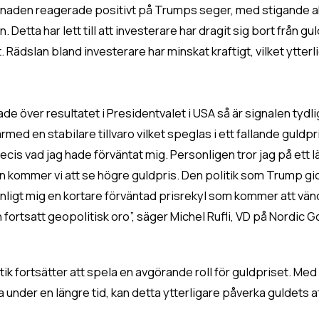
rknaden reagerade positivt på Trumps seger, med stigande akt
. Detta har lett till att investerare har dragit sig bort från 
het. Rädslan bland investerare har minskat kraftigt, vilket ytte
e över resultatet i Presidentvalet i USA så är signalen tydli
med en stabilare tillvaro vilket speglas i ett fallande guldp
cis vad jag hade förväntat mig. Personligen tror jag på ett lä
 kommer vi att se högre guldpris. Den politik som Trump gick 
r enligt mig en kortare förväntad prisrekyl som kommer att vän
 fortsatt geopolitisk oro”, säger Michel Rufli, VD på Nordic
k fortsätter att spela en avgörande roll för guldpriset. Med
 under en längre tid, kan detta ytterligare påverka guldets at