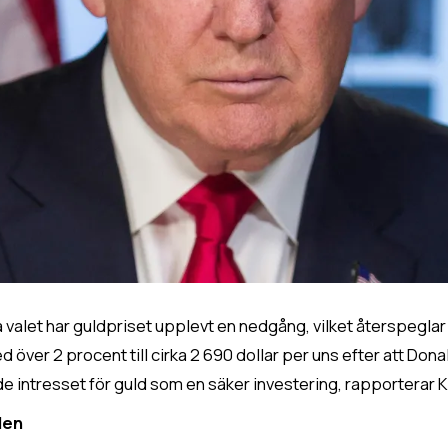
 valet har guldpriset upplevt en nedgång, vilket återspegla
d över 2 procent till cirka 2 690 dollar per uns efter att Donal
e intresset för guld som en säker investering, rapporterar K
den