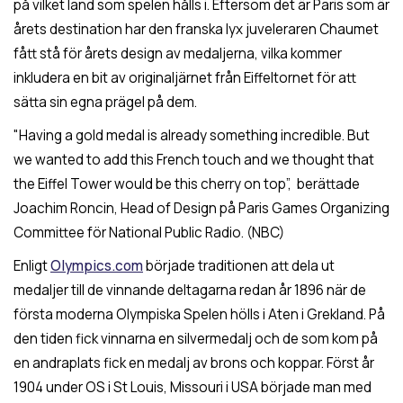
på vilket land som spelen hålls i. Eftersom det är Paris som är
årets destination har den franska lyx juveleraren Chaumet
fått stå för årets design av medaljerna, vilka kommer
inkludera en bit av originaljärnet från Eiffeltornet för att
sätta sin egna prägel på dem.
"Having a gold medal is already something incredible. But
we wanted to add this French touch and we thought that
the Eiffel Tower would be this cherry on top”, berättade
Joachim Roncin, Head of Design på Paris Games Organizing
Committee för National Public Radio. (NBC)
Enligt
Olympics.com
började traditionen att dela ut
medaljer till de vinnande deltagarna redan år 1896 när de
första moderna Olympiska Spelen hölls i Aten i Grekland. På
den tiden fick vinnarna en silvermedalj och de som kom på
en andraplats fick en medalj av brons och koppar. Först år
1904 under OS i St Louis, Missouri i USA började man med