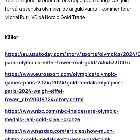
av 273 miljoner kronor. Låt oss hoppas på många OS guld
för våra svenska olympier, de är guld värda!”, kommenterar
Michel Rufli, VD på Nordic Gold Trade.
Källor:
https://eu.usatoday.com/story/sports/olympics/2024/
paris-olympics-eiffel-tower-real-gold/74546331007/
https://www.eurosport.com/olympics/olympic-
games-paris-2024/2024/gold-medals-olympics-
paris-2024-weigh-eiffel-
tower_sto20019724/story.shtml
https://www.nbc.com/nbc-insider/are-olympic-
medals-real-gold-silver-bronze
https://www.nasdaq.com/articles/how-much-
olympic-gold-medal-worth-less-youd-think