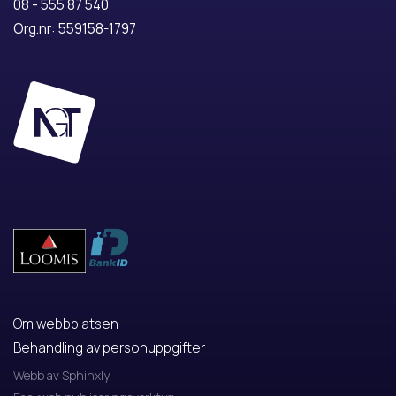
08 - 555 87 540
Org.nr: 559158-1797
Om webbplatsen
Behandling av personuppgifter
Webb av Sphinxly