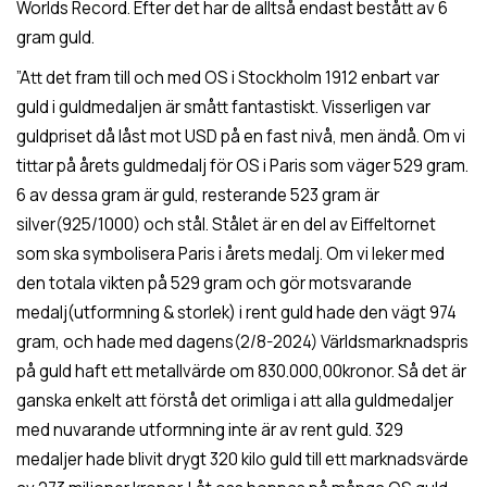
Worlds Record. Efter det har de alltså endast bestått av 6
gram guld.
”Att det fram till och med OS i Stockholm 1912 enbart var
guld i guldmedaljen är smått fantastiskt. Visserligen var
guldpriset då låst mot USD på en fast nivå, men ändå. Om vi
tittar på årets guldmedalj för OS i Paris som väger 529 gram.
6 av dessa gram är guld, resterande 523 gram är
silver(925/1000) och stål. Stålet är en del av Eiffeltornet
som ska symbolisera Paris i årets medalj. Om vi leker med
den totala vikten på 529 gram och gör motsvarande
medalj(utformning & storlek) i rent guld hade den vägt 974
gram, och hade med dagens(2/8-2024) Världsmarknadspris
på guld haft ett metallvärde om 830.000,00kronor. Så det är
ganska enkelt att förstå det orimliga i att alla guldmedaljer
med nuvarande utformning inte är av rent guld. 329
medaljer hade blivit drygt 320 kilo guld till ett marknadsvärde