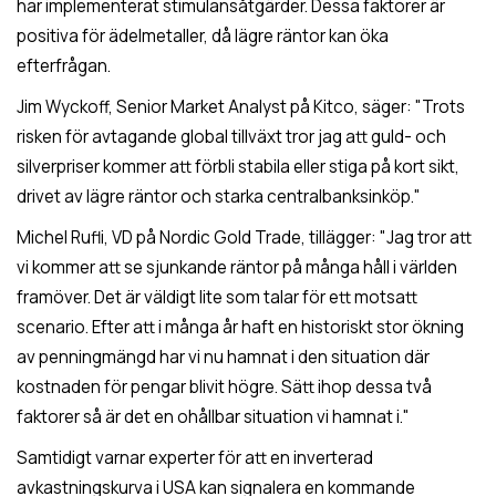
har implementerat stimulansåtgärder. Dessa faktorer är
positiva för ädelmetaller, då lägre räntor kan öka
efterfrågan.
Jim Wyckoff, Senior Market Analyst på Kitco, säger: "Trots
risken för avtagande global tillväxt tror jag att guld- och
silverpriser kommer att förbli stabila eller stiga på kort sikt,
drivet av lägre räntor och starka centralbanksinköp."
Michel Rufli, VD på Nordic Gold Trade, tillägger: "Jag tror att
vi kommer att se sjunkande räntor på många håll i världen
framöver. Det är väldigt lite som talar för ett motsatt
scenario. Efter att i många år haft en historiskt stor ökning
av penningmängd har vi nu hamnat i den situation där
kostnaden för pengar blivit högre. Sätt ihop dessa två
faktorer så är det en ohållbar situation vi hamnat i."
Samtidigt varnar experter för att en inverterad
avkastningskurva i USA kan signalera en kommande