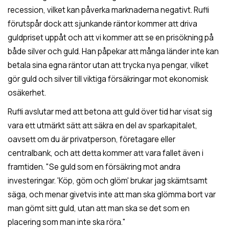
recession, vilket kan påverka marknaderna negativt. Rufli
förutspår dock att sjunkande räntor kommer att driva
guldpriset uppåt och att vi kommer att se en prisökning på
både silver och guld. Han påpekar att många länder inte kan
betala sina egna räntor utan att trycka nya pengar, vilket
gör guld och silver till viktiga försäkringar mot ekonomisk
osäkerhet.
Rufli avslutar med att betona att guld över tid har visat sig
vara ett utmärkt sätt att säkra en del av sparkapitalet,
oavsett om du är privatperson, företagare eller
centralbank, och att detta kommer att vara fallet även i
framtiden. "Se guld som en försäkring mot andra
investeringar. 'Köp, göm och glöm' brukar jag skämtsamt
säga, och menar givetvis inte att man ska glömma bort var
man gömt sitt guld, utan att man ska se det som en
placering som man inte ska röra."