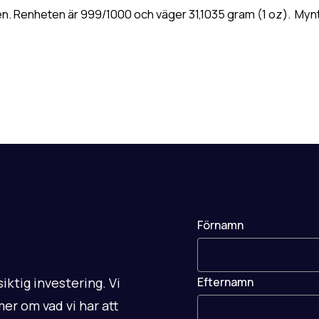
ien. Renheten är 999/1000 och väger 31,1035 gram (1 oz). Myn
Förnamn
iktig investering. Vi
Efternamn
er om vad vi har att