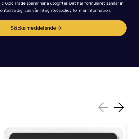
c Gold Trade sparar mina uppgifter. Det här formuläret samlar in
kontakta dig. Läs vår integritetspolicy för mer information.
Skicka meddelande