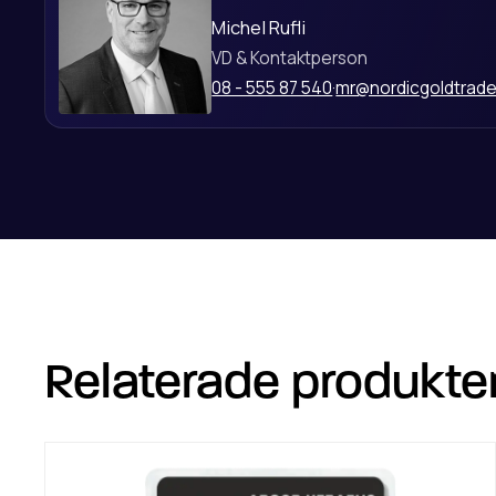
Michel Rufli
VD & Kontaktperson
08 - 555 87 540
·
mr@nordicgoldtrad
Relaterade produkte