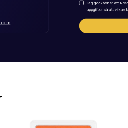
Jag godkänner att Nordi
uppgifter så att vi kan 
e.com
r